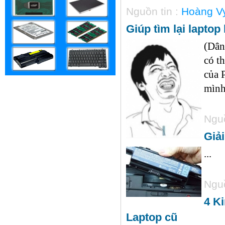
Nguồn tin :
Hoàng V
Giúp tìm lại laptop
(Dân
có th
của 
mình.
Nguồ
Giả
...
Nguồ
4 K
Laptop cũ