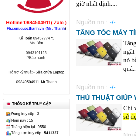
giờ nhất định....
Nguồn tin :
-/-
Hotline:0984504911( Zalo )
Fb.com/quocthanh.vn (Mr . Thanh
)
TĂNG TỐC MÁY TÍ
Kế Toán 0945777475
Tăng
Ms .Bền
ngắt
0943101123
P.Bảo hành
nó b
quả..
Hổ trợ kỷ thuật
- Sửa chữa Laptop
09840504911 Mr Thanh
Nguồn tin :
-/-
THỦ THUẬT GIÚP
THỐNG KÊ TRUY CẬP
Chỉ 
Đang truy cập : 3
sử
d
Hôm nay : 15
Tháng hiện tại : 9550
Tổng lượt truy cập :
5411337
Nguồ