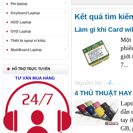
Pin laptop
Keyboard Laptop
Kết quả tìm kiếm
HDD Laptop
Làm gì khi Card wi
DVD Laptop
Một 
Thiết bị ngoại vi khác
phiề
MainBoard Laptop
giới
7...
HỖ TRỢ TRỰC TUYẾN
TƯ VẤN MUA HÀNG
Nguồn tin :
-/-
4 THỦ THUẬT HAY
Lapt
dẫn 
tay 
GB, 