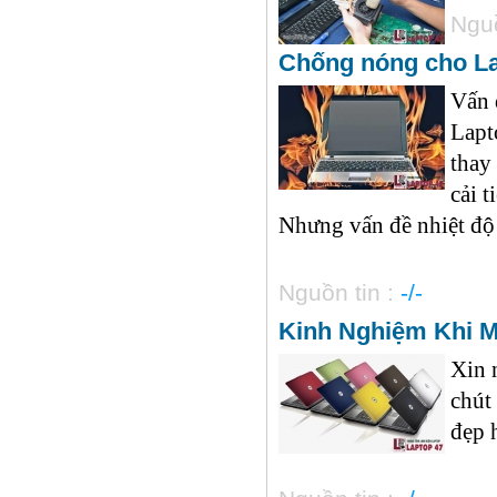
Nguồ
Chống nóng cho La
Vấn 
Lapt
thay
cải 
Nhưng vấn đề nhiệt độ c
Nguồn tin :
-/-
Kinh Nghiệm Khi M
Xin 
chút
đẹp h