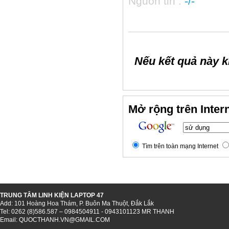
Nguồn tin :
-/-
Nếu kết quả này 
Mở rộng trên Intern
Tìm trên toàn mạng Internet
TRUNG TÂM LINH KIỆN LAPTOP 47
Add: 101 Hoàng Hoa Thám, P. Buôn Ma Thuột, Đắk Lắk
Tel: 0262 (8)586.587 – 0984504911 - 0943101123 MR THANH
Email:
QUOCTHANH.VN@GMAIL.COM