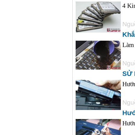
4 Ki
Nguồ
Khắ
Làm 
Nguồ
SỬ 
Hướ
Nguồ
Hướ
Hướn