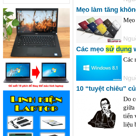
Mẹo làm tăng khôn
Mẹo 
Nguồ
Các mẹo
sử
dụng
w
Các
Nguồ
10 “tuyệt chiêu” c
Do c
giữa
tiến
liệu