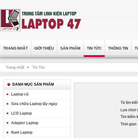
TRANG NHẤT
GIỚI THIỆU
SẢN PHẨM
TIN TỨC
THÔNG TIN
T
Trang nhất
>
Tin Tức
DANH MỤC SẢN PHẨM
Laptop cũ
Từ tìm kiế
Sửa chữa Laptop lấy ngay
Lựa chọn k
LCD Laptop
Tìm kiếm t
Adapter Laptop
Thời gian 
Ram Laptop