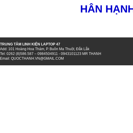
HÂN HẠN
TRUNG TÂM LINH KIỆN LAPTOP 47
Add: 101 Hoàng Hoa Thám, P. Buôn Ma Thuột, Đắk Lắk
Tel: 0262 (8)586.587 – 0984504911 - 0943101123 MR THANH
Email:
QUOCTHANH.VN@GMAIL.COM