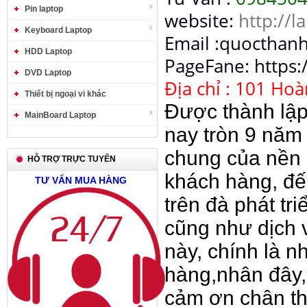
Pin laptop
website:
http://l
Keyboard Laptop
Email :quocthan
HDD Laptop
PageFane:
https
DVD Laptop
Địa chỉ : 101 Ho
Thiết bị ngoại vi khác
Được thành lập
MainBoard Laptop
nay tròn 9 năm 
chung của nền k
HỖ TRỢ TRỰC TUYẾN
khách hàng, đế
TƯ VẤN MUA HÀNG
trên đà phát t
cũng như dịch 
này, chính là n
hàng,nhân đây,
cảm ơn chân th