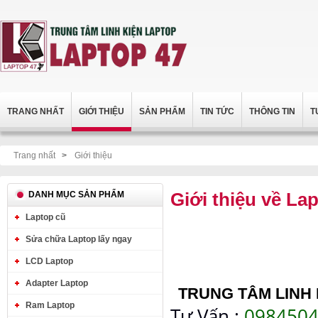
TRANG NHẤT
GIỚI THIỆU
SẢN PHẨM
TIN TỨC
THÔNG TIN
T
Trang nhất
>
Giới thiệu
Giới thiệu về La
DANH MỤC SẢN PHẨM
Laptop cũ
Sửa chữa Laptop lấy ngay
LCD Laptop
Adapter Laptop
TRUNG TÂM LINH 
Ram Laptop
Tư Vấn :
0984504