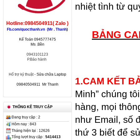
nhiệt tình từ 
Hotline:0984504911( Zalo )
Fb.com/quocthanh.vn (Mr . Thanh
)
BẢNG CA
Kế Toán 0945777475
Ms .Bền
0943101123
P.Bảo hành
Hổ trợ kỷ thuật
- Sửa chữa Laptop
1.CAM KẾT B
09840504911 Mr Thanh
Minh” chúng tôi
hàng, mọi thôn
THỐNG KÊ TRUY CẬP
như Email, số đ
Đang truy cập : 2
Hôm nay : 843
thứ 3 biết để 
Tháng hiện tại : 12626
Tổng lượt truy cập :
5414413