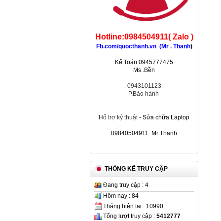
Hotline:0984504911( Zalo )
Fb.com/quocthanh.vn (Mr . Thanh
)
Kế Toán 0945777475
Ms .Bền
0943101123
P.Bảo hành
Hổ trợ kỷ thuật
- Sửa chữa Laptop
09840504911 Mr Thanh
THỐNG KÊ TRUY CẬP
Đang truy cập : 4
Hôm nay : 84
Tháng hiện tại : 10990
Tổng lượt truy cập :
5412777