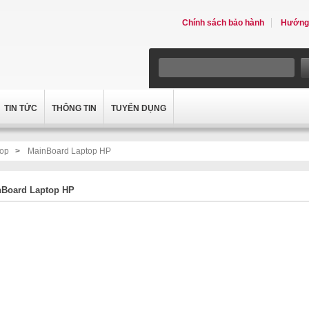
Chính sách bảo hành
Hướng 
TIN TỨC
THÔNG TIN
TUYỂN DỤNG
top
>
MainBoard Laptop HP
nBoard Laptop HP