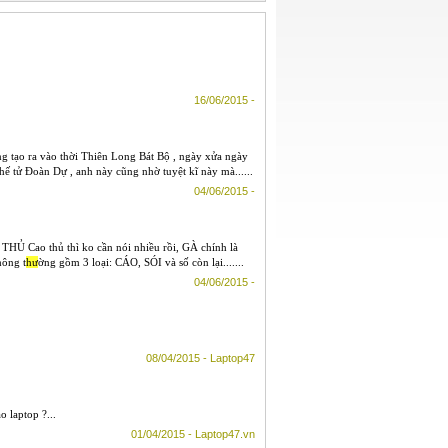
16/06/2015 -
g tạo ra vào thời Thiên Long Bát Bộ , ngày xửa ngày
Thế tử Đoàn Dự , anh này cũng nhờ tuyệt kĩ này mà......
04/06/2015 -
THỦ Cao thủ thì ko cần nói nhiều rồi, GÀ chính là
hông t
hư
ờng gồm 3 loại: CÁO, SÓI và số còn lại.......
04/06/2015 -
08/04/2015 - Laptop47
 laptop ?...
01/04/2015 - Laptop47.vn