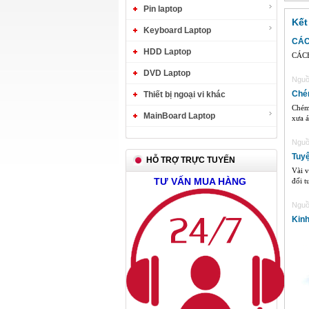
Pin laptop
Kết
Keyboard Laptop
CÁC
HDD Laptop
CÁCH
DVD Laptop
Nguồn
Chém
Thiết bị ngoại vi khác
Chém 
MainBoard Laptop
xưa á
Nguồn
Tuyệ
HỖ TRỢ TRỰC TUYẾN
Vài v
TƯ VẤN MUA HÀNG
đối t
Nguồn
Kinh