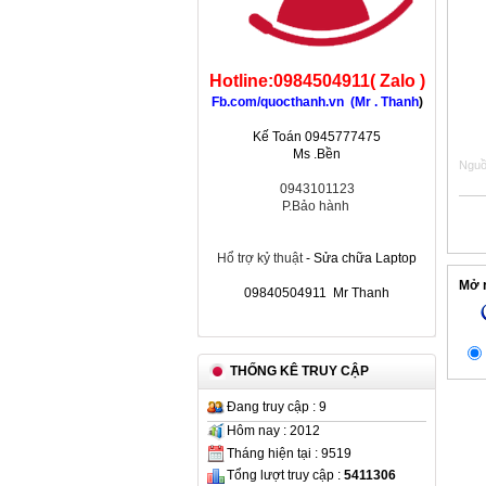
Hotline:0984504911( Zalo )
Fb.com/quocthanh.vn (Mr . Thanh
)
Kế Toán 0945777475
Ms .Bền
Nguồn
0943101123
P.Bảo hành
Hổ trợ kỷ thuật
- Sửa chữa Laptop
Mở r
09840504911 Mr Thanh
THỐNG KÊ TRUY CẬP
Đang truy cập : 9
Hôm nay : 2012
Tháng hiện tại : 9519
Tổng lượt truy cập :
5411306