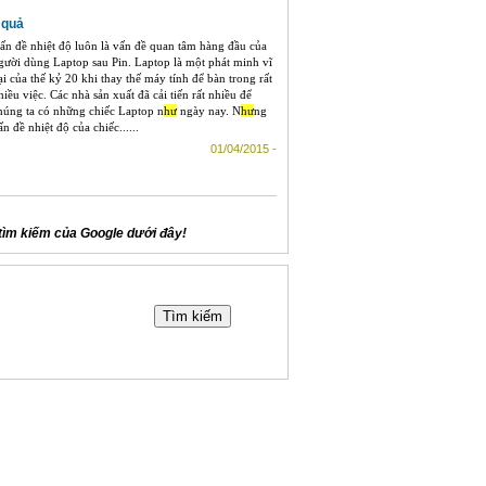
 quả
ấn đề nhiệt độ luôn là vấn đề quan tâm hàng đầu của
gười dùng Laptop sau Pin. Laptop là một phát minh vĩ
ại của thế kỷ 20 khi thay thế máy tính để bàn trong rất
hiều việc. Các nhà sản xuất đã cải tiến rất nhiều để
húng ta có những chiếc Laptop n
hư
ngày nay. N
hư
ng
ấn đề nhiệt độ của chiếc......
01/04/2015 -
tìm kiếm của Google dưới đây!