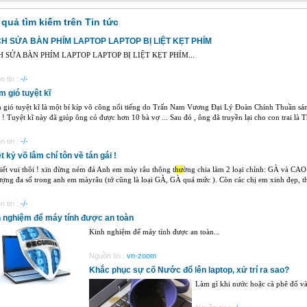
 quả tìm kiếm trên Tin tức
H SỬA BÀN PHÍM LAPTOP LAPTOP BỊ LIỆT KẸT PHÍM
 SỬA BÀN PHÍM LAPTOP LAPTOP BỊ LIỆT KẸT PHÍM...
 tin :
-/-
 gió tuyệt kĩ
gió tuyệt kĩ là một bí kíp võ công nổi tiếng do Trấn Nam Vương Đại Lý Đoàn Chính Thuần sán
 ! Tuyệt kĩ này đã giúp ông có được hơn 10 bà vợ ... Sau đó , ông đã truyền lại cho con trai là 
 tin :
-/-
t kỷ võ lâm chí tôn về tán gái !
iết vui thôi ! xin đừng ném đá Anh em mày râu thông t
hư
ờng chia làm 2 loại chính: GÀ và CAO 
ượng đa số trong anh em màyrâu (tớ cũng là loại GÀ, GÀ quá mức ). Còn các chị em xinh đẹp, t
 tin :
-/-
 nghiệm để máy tính được an toàn
Kinh nghiệm để máy tính được an toàn...
Nguồn tin :
vn-zoom
Khắc phục sự cố Nước đổ lên laptop, xử trí ra sao?
Làm gì khi nước hoặc cà phê đổ vào