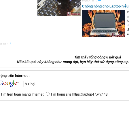
Nguồn tin :
-/-
Chống nóng cho Laptop hiệu
V
n
đ
n
c
v
 tin :
-/-
Tìm thấy tổng cộng 6 kết quả
Nếu kết quả này không như mong đợi, bạn hãy thử sử dụng công cụ 
ộng trên Internet :
Tìm trên toàn mạng Internet
Tìm trong site https://laptop47.vn:443